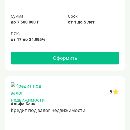
6,9%
Сумма:
Срок:
7%
до 7 500 000 ₽
от 1 до 5 лет
8%
9%
10%
11%
Оформить
12%
13%
14%
15%
5
16%
Альфа Банк
17%
Кредит под залог недвижимости
18%
19%