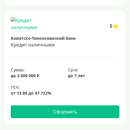
Онлайн заявка
Заявка во все банки
Способы выдачи
5
Азиатско-Тихоокеанский Банк
Не выходя из дома
Кредит наличными
С доставкой на дом
Наличными
Онлайн на карту
Сумма:
Срок:
до 3 000 000 ₽
до 7 лет
Валюта
В долларах США
В евро
Оформить
Заемщики