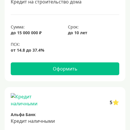
Кредит на строительство дома
20 лет
25 лет
30 лет
Сумма:
Срок:
до 15 000 000 ₽
до 10 лет
Месяц
2 месяца
3 месяца
6 месяцев
Оформить
Ставка
Низкий процент
4%
5
5%
Альфа Банк
6%
Кредит наличными
6,5%