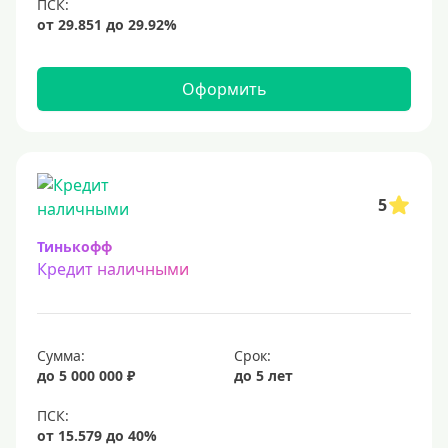
12 млн
15 млн
20 млн
Оформить
25 млн
30 миллионов
35000000 руб
50 миллионов
5
100 миллионов
Тинькофф
Кредит наличными
Меньше 1 млн (руб)
10000 руб
Сумма:
Срок:
15000 руб
до 5 000 000 ₽
до 5 лет
18000 руб
20 тысяч