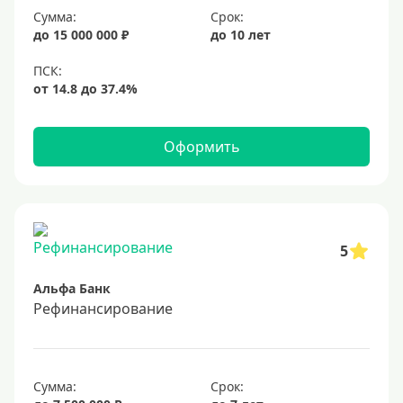
Сумма:
Срок:
20%
до 15 000 000 ₽
до 10 лет
Сумма
Большие
На маленькую сумму
Оформить
Больше миллиона (руб)
1000000 руб
5
1200000 руб
Альфа Банк
1300000 руб
Рефинансирование
1500000 руб
1600000 руб
1700000 руб
Сумма:
Срок: