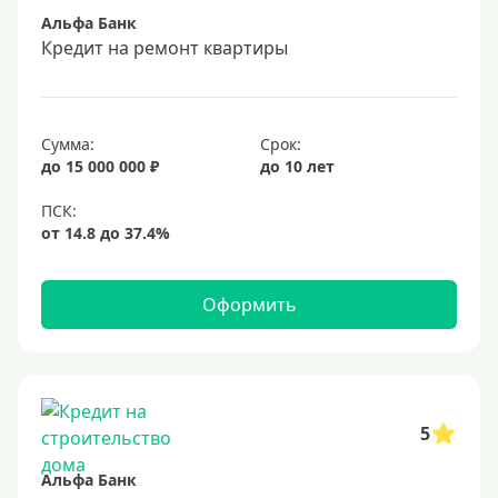
Альфа Банк
Срок
Кредит на ремонт квартиры
Долгосрочные
Год
Сумма:
Срок:
2 года
до 15 000 000 ₽
до 10 лет
3 года
4 года
5 лет
Оформить
6 лет
7 лет
8 лет
9 лет
5
10 лет
Альфа Банк
15 лет