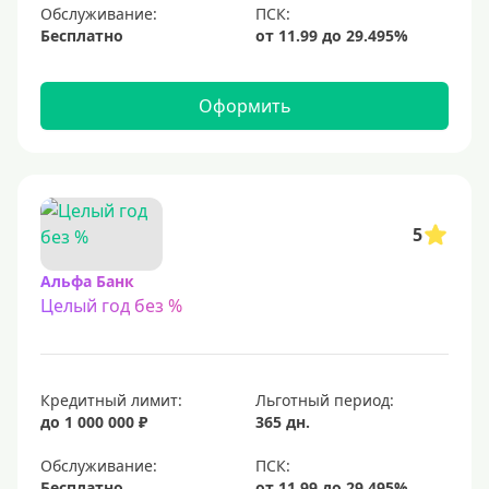
Обслуживание:
С 20 лет
Бесплатно
С 21 года
С 22 лет
Оформить
С 23 лет
Для самозанятых
Льготный период (без процентов)
5
С льготным периодом
Альфа Банк
Целый год без %
50 дней
55 дней
На 60 дней
Кредитный лимит:
Льготный период:
На 90 дней
до 1 000 000 ₽
365 дн.
100 дней
Обслуживание:
Бесплатно