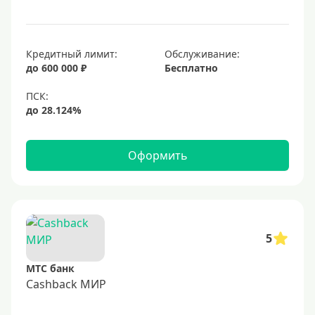
Премиум
Platinum
Кредитный лимит:
Обслуживание:
Золотые
до 600 000 ₽
Бесплатно
Черные
Виртуальные
Тип бонусов
Оформить
С бонусами
С кэшбеком
С кэшбэком на АЗС
5
С милями
МТС банк
Цель
Cashback МИР
Для игр