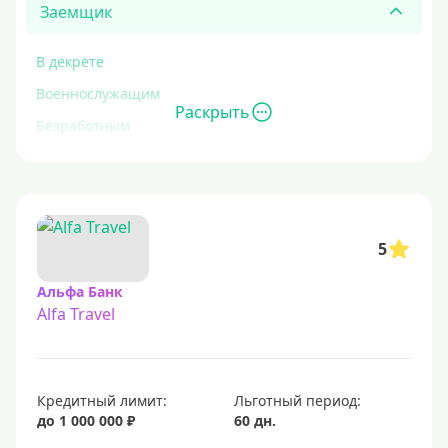
Заемщик
В декрете
Военнослужащим
Раскрыть
Безработным
Инвалидам
Для иностранных граждан
С временной регистрацией
5
Для пенсионеров
До 75 лет
Альфа Банк
Alfa Travel
До 80 лет
Для студентов
Молодежные
Кредитный лимит:
Льготный период:
С 18 лет
до 1 000 000 ₽
60 дн.
С 19 лет