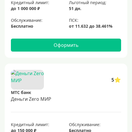
Кредитный лимит:
Льготный период:
Без отказа
до 1 000 000 ₽
51 дн.
Оформить онлайн
Обслуживание:
Бесплатно
Заявка во все банки
Самые выгодные
Оформить
Карты рассрочки
Со снятием наличных
Без справки о доходах
С плохой кредитной историей
5
На 12 месяцев
Виртуальные
МТС банк
Деньги Zero МИР
Рефинансирование
С плохой кредитной историей и просрочками
Кредитный лимит:
Обслуживание:
до 150 000 ₽
Бесплатно