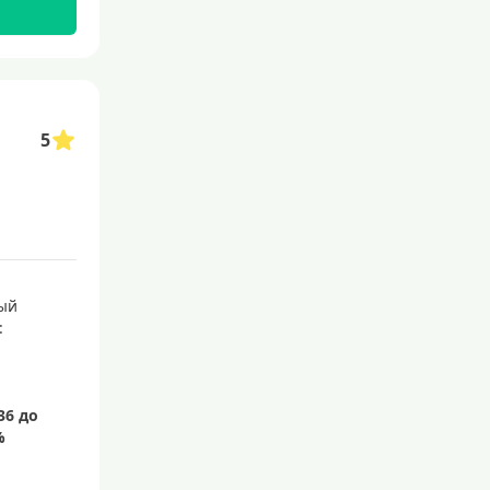
С бесплатным обслуживанием
С овердрафтом
С процентом на остаток
5
С низким процентом
Без процентов
Доступные
Сумма (рублей)
ый
5000 руб
:
10000 руб
15000 руб
20000 руб
25000 руб