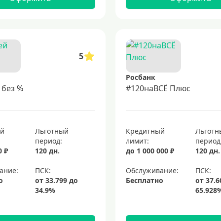
5
Росбанк
 без %
#120наВСЁ Плюс
ый
Льготный
Кредитный
Льготн
период:
лимит:
период
0 ₽
120 дн.
до 1 000 000 ₽
120 дн.
ание:
Обслуживание:
о
Бесплатно