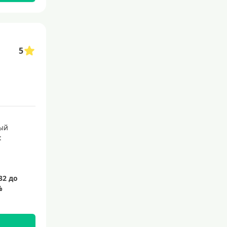
С 21 года
С 22 лет
С 23 лет
5
Для самозанятых
Льготный период (без проце
нтов)
С льготным периодом
50 дней
ый
:
55 дней
На 60 дней
На 90 дней
100 дней
110 дней
120 дней