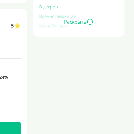
В декрете
Военнослужащим
Раскрыть
5
Безработным
Инвалидам
Для иностранных граждан
С временной регистрацией
Для пенсионеров
До 75 лет
До 80 лет
Для студентов
Молодежные
С 18 лет
С 19 лет
С 20 лет