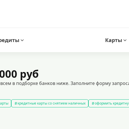
редиты
Карты
000 руб
 всем в подборке банков ниже. Заполните форму запрос
карты
кредитные карты со снятием наличных
оформить кредитну
кредитные карты с льготным периодом
кредитные карты с плох
ней без процентов
кредитные карты с кэшбеком
лучшие кредитн
редитные карты для покупок
кредитные карты мир
кредитные карт