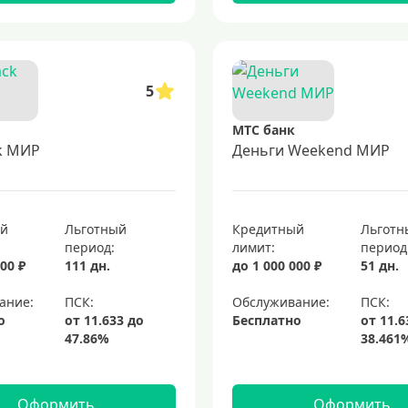
5
МТС банк
k МИР
Деньги Weekend МИР
ый
Льготный
Кредитный
Льготн
период:
лимит:
период
00 ₽
111 дн.
до 1 000 000 ₽
51 дн.
ание:
Обслуживание:
о
Бесплатно
Оформить
Оформить