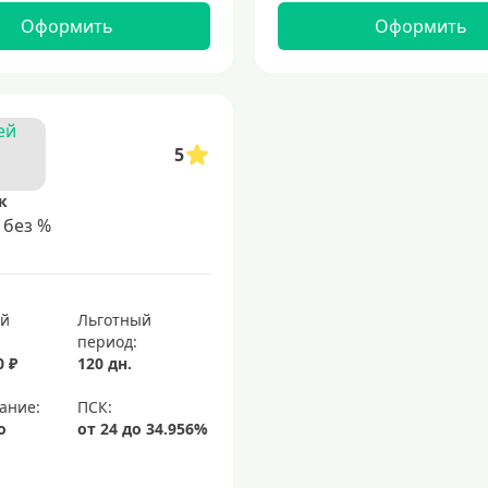
Оформить
Оформить
5
к
 без %
ый
Льготный
период:
0 ₽
120 дн.
ание:
о