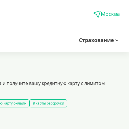
Москва
Страхование
а и получите вашу кредитную карту с лимитом
ю карту онлайн
карты рассрочки
ой кредитной историей
кредитные карты которые дают всем
ые карты
доступные кредитные карты
ы platinum
моментальные кредитные карты