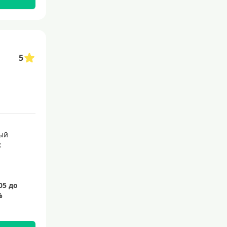
145 дней
150 дней
180 дней
5
200 дней
240 дней
На 365 дней
Преимущества
ый
:
С большим лимитом
По почте
Со снятием наличных
С доставкой на дом
Без посещения банка
Без электронной почты