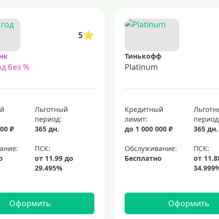
5
нк
Тинькофф
д без %
Platinum
ый
Льготный
Кредитный
Льготн
период:
лимит:
период
00 ₽
365 дн.
до 1 000 000 ₽
365 дн.
ание:
Обслуживание:
о
Бесплатно
Оформить
Оформить