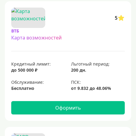
С овердрафтом
С процентом на остаток
5
С низким процентом
ВТБ
Без процентов
Карта возможностей
Доступные
Сумма (рублей)
Кредитный лимит:
Льготный период:
до 500 000 ₽
200 дн.
5000 руб
Обслуживание:
10000 руб
Бесплатно
15000 руб
20000 руб
Оформить
25000 руб
30000 руб
40000 руб