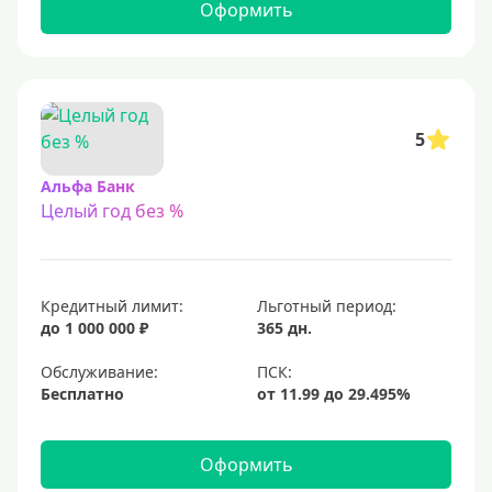
С 22 лет
Оформить
С 23 лет
Для самозанятых
Льготный период (без процентов)
5
С льготным периодом
Альфа Банк
Целый год без %
50 дней
55 дней
На 60 дней
Кредитный лимит:
Льготный период:
На 90 дней
до 1 000 000 ₽
365 дн.
100 дней
Обслуживание:
Бесплатно
110 дней
120 дней
Оформить
145 дней