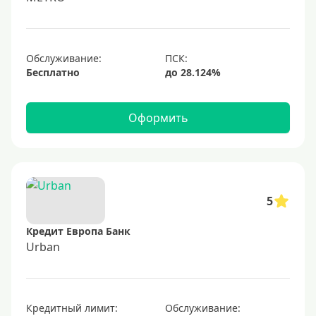
1000000 руб
С небольшим лимитом
С большим лимитом
Обслуживание:
Бесплатно
Безлимитные
Тип карты
Оформить
Mastercard
Visa
Visa Classic
5
UnionPay
Кредит Европа Банк
Мир
Urban
Премиум
Platinum
Кредитный лимит:
Обслуживание:
Золотые