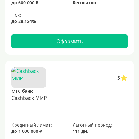
до 600 000 ₽
Бесплатно
Черные
Виртуальные
Тип бонусов
Оформить
С бонусами
С кэшбеком
С кэшбэком на АЗС
5
С милями
МТС банк
Цель
Cashback МИР
Для игр
Для покупок
Кредитный лимит:
Льготный период:
Для путешествий
до 1 000 000 ₽
111 дн.