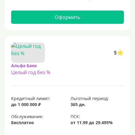
С 21 года
С 22 лет
Оформить
С 23 лет
Для самозанятых
Льготный период (без процентов)
5
С льготным периодом
Альфа Банк
Целый год без %
50 дней
55 дней
На 60 дней
Кредитный лимит:
Льготный период:
На 90 дней
до 1 000 000 ₽
365 дн.
100 дней
Обслуживание:
Бесплатно
110 дней
120 дней