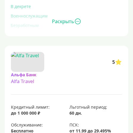
В декрете
Военнослужащим
Раскрыть
Безработным
Инвалидам
Для иностранных граждан
С временной регистрацией
5
Для пенсионеров
До 75 лет
Альфа Банк
Alfa Travel
До 80 лет
Для студентов
Молодежные
Кредитный лимит:
Льготный период:
С 18 лет
до 1 000 000 ₽
60 дн.
С 19 лет
Обслуживание:
С 20 лет
Бесплатно