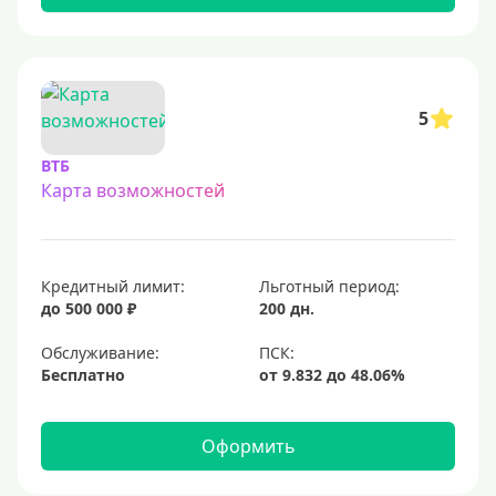
С бесплатным обслуживанием
С овердрафтом
С процентом на остаток
5
С низким процентом
ВТБ
Без процентов
Карта возможностей
Доступные
Сумма (рублей)
Кредитный лимит:
Льготный период:
до 500 000 ₽
200 дн.
5000 руб
Обслуживание:
10000 руб
Бесплатно
15000 руб
20000 руб
Оформить
25000 руб