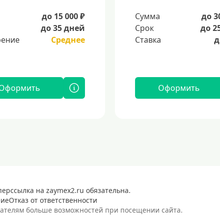
а
до 15 000 ₽
Сумма
до 3
до 35 дней
Срок
до 2
ение
Среднее
Ставка
д
Оформить
Оформить
перссылка на zaymex2.ru обязательна.
ние
Отказ от ответственности
вателям больше возможностей при посещении сайта.