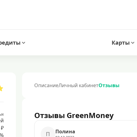
редиты
Карты
Описание
Личный кабинет
Отзывы
Отзывы GreenMoney
ых
ей
 ₽
Полина
П
8%