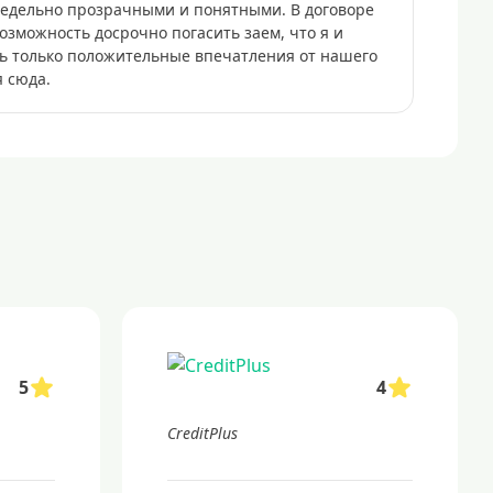
предельно прозрачными и понятными. В договоре
озможность досрочно погасить заем, что я и
ись только положительные впечатления от нашего
 сюда.
5
4
CreditPlus