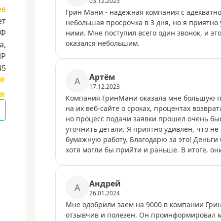
03.12.2023
ее
Грин Мани - надежная компания с адекватно
ет
небольшая просрочка в 3 дня, но я приятно 
РФ
ними. Мне поступил всего один звонок, и эт
оказался небольшим.
a,
ИР
45
Артём
А
17.12.2023
Компания ГринМани оказала мне большую п
на их веб-сайте о сроках, процентах возврат
но процесс подачи заявки прошел очень быс
уточнить детали. Я приятно удивлен, что н
бумажную работу. Благодарю за это! Деньги
хотя могли бы прийти и раньше. В итоге, он
Андрей
А
26.01.2024
Мне одобрили заем на 9000 в компании Грин
отзывчив и полезен. Он проинформировал м