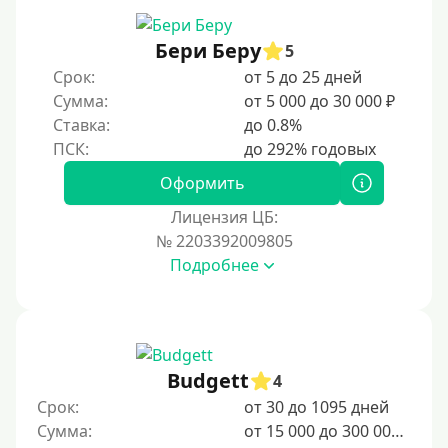
С 19 лет
С 20 лет
Бери Беру
5
Срок:
от 5 до 25 дней
С 21 года
Сумма:
от 5 000 до 30 000 ₽
С 22 лет
Ставка:
до 0.8%
С 23 лет
С 25 лет
Оформить
Лицензия ЦБ:
Категории заемщиков
№ 2203392009805
Подробнее
Несовершеннолетним
Студентам
Для мужчин
Женский займ
Budgett
4
Мамам в декрете
Срок:
от 30 до 1095 дней
Сумма:
от 15 000 до 300 000 ₽
Без прописки