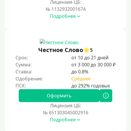
Лицензия ЦБ:
На карту Кукуруза
№ 1132932001674
Подробнее
Маэстро
Мир
Сбербанк
Моментум (Momentum)
Честное Слово
5
Через систему Контакт (Contact)
Срок:
от 10 до 21 дней
Золотая Корона
Сумма:
от 3 000 до 30 000 ₽
Ставка:
до 0.8%
Через систему быстрых платежей СБП
Одобрение:
Среднее
Способы получения
Оформить
Без активации сервиса
Лицензия ЦБ:
Без участия банков
№ 651303045002916
Подробнее
На сберкнижку
На дом срочно