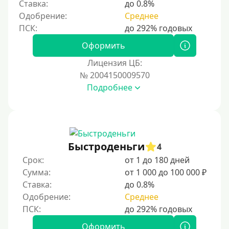
Ставка:
до 0.8%
Без регистрации
Одобрение:
Среднее
С временной регистрацией
Банкротам
Оформить
Без подтверждения личности
Лицензия ЦБ:
Пенсионерам
№ 2004150009570
Подробнее
Пенсионерам до 70 лет
Пенсионерам до 75 лет
Пенсионерам до 80 лет
Пенсионерам до 85 лет
Быстроденьги
4
Безработным
Срок:
от 1 до 180 дней
Сумма:
от 1 000 до 100 000 ₽
Даже бомжам
Ставка:
до 0.8%
Без указания места работы
Одобрение:
Среднее
Для иностранных граждан
Для иностранных граждан Украины
Оформить