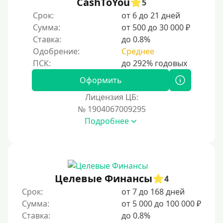
CashToYou
5
20000 руб
Срок:
от 6 до 21 дней
25000 руб
Сумма:
от 500 до 30 000 ₽
Ставка:
до 0.8%
30000 руб
Одобрение:
Среднее
30000 руб на год
35000 руб
Оформить
40000 руб
Лицензия ЦБ:
50000 руб
№ 1904067009295
Подробнее
60000 руб
70000 руб
80000 руб
90000 руб
Целевые Финансы
4
100000 руб
Срок:
от 7 до 168 дней
150000 руб
Сумма:
от 5 000 до 100 000 ₽
Ставка:
до 0.8%
200000 руб