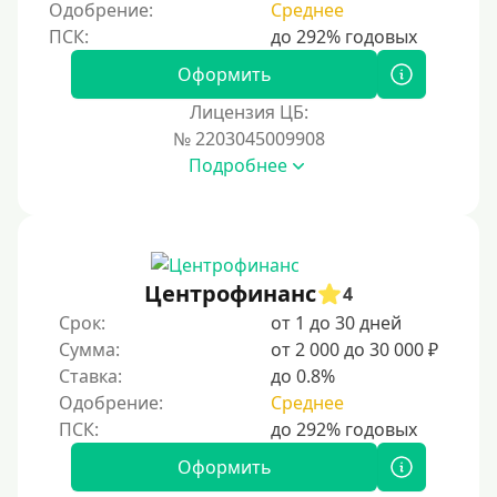
Одобрение:
Среднее
250000 руб
300000 руб
Оформить
500000 руб
Лицензия ЦБ:
1000000 руб
№ 2203045009908
Подробнее
Мини займы
На большую сумму
Карты банков и платежные системы
Центрофинанс
4
Мастеркард
Срок:
от 1 до 30 дней
Через Юнистрим (Unistream)
Сумма:
от 2 000 до 30 000 ₽
Ставка:
до 0.8%
На Вебмани
Одобрение:
Среднее
ВТБ
Виза (Visa)
Оформить
Тинькофф