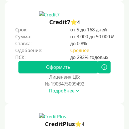
Не выходя из дома
Без посещения офиса
Credit7
4
В офисе
Срок:
от 5 до 168 дней
В ломбарде
Сумма:
от 3 000 до 50 000 ₽
Ставка:
до 0.8%
Роботы займов
Одобрение:
Среднее
Онлайн на карту в Telegram
Без списания денег с карты
Оформить
Денежным переводом
Лицензия ЦБ:
По СМС
№ 1903475009492
Подробнее
На электронный кошелек
На Юмани (ЮMoney)
На Яндекс Деньги
Без привязки карты
CreditPlus
4
На Киви (Qiwi) кошелек