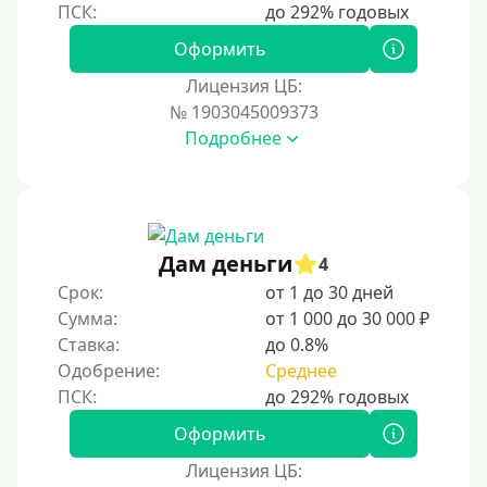
Наличными
Оформить
По телефону
Лицензия ЦБ:
Через госуслуги
№ 1903045009373
Без карты
Подробнее
На карту
На карту с нулевым балансом
На дебетовую карту
Дам деньги
4
На кредитную карту
Срок:
от 1 до 30 дней
На виртуальную карту
Сумма:
от 1 000 до 30 000 ₽
Ставка:
до 0.8%
На неименную карту
Одобрение:
Среднее
На именную карту
На зарплатную карту
Оформить
На чужую карту без отказа
Лицензия ЦБ: