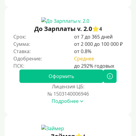
Под ПТС спецтехники
Под ПТС грузового автомобиля
Авто без ПТС
До Зарплаты v. 2.0
4
Срок:
от 7 до 365 дней
Цель
Сумма:
от 2 000 до 100 000 ₽
Ставка:
от 0.8%
На Новый Год
Одобрение:
Среднее
Для исправления кредитной истории
На погашение других займов
Оформить
До зарплаты
Лицензия ЦБ:
№ 1503140006946
Для ИП
Подробнее
Для бизнеса
Документы
Без документов