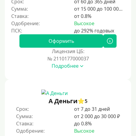
Срок:
от 60 до 365 дней
10 дней
Сумма:
от 15 000 до 100 000 ₽
2 недели
Ставка:
от 0.8%
15 дней
Одобрение:
Высокое
20 дней
21 день
Оформить
На месяц
Лицензия ЦБ:
№ 2110177000037
30 дней без процентов
Подробнее
2 месяца
60 дней
3 месяца
90 дней
А Деньги
5
100 дней
Срок:
от 7 до 31 дней
Сумма:
от 2 000 до 30 000 ₽
4 месяца
Ставка:
до 0.8%
5 месяцев
Одобрение:
Высокое