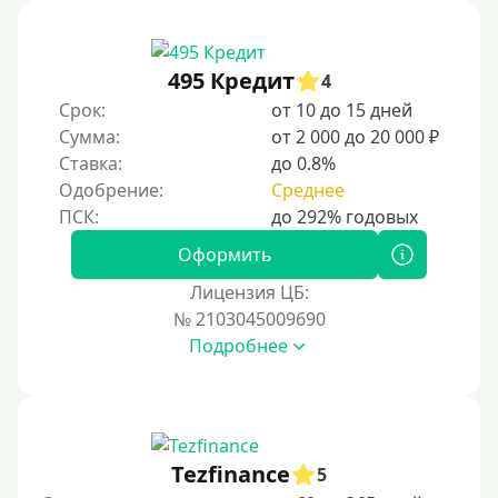
Без звонков и проверок
Онлайн круглосуточно
Ночью
495 Кредит
4
На карту круглосуточно
Срок:
от 10 до 15 дней
Сумма:
от 2 000 до 20 000 ₽
24/7
Ставка:
до 0.8%
Деньги в долг
Одобрение:
Среднее
В долг на карту
Оформить
Срок
Лицензия ЦБ:
№ 2103045009690
1 день
Подробнее
2 дня
3 дня
5 дней
На неделю
Tezfinance
5