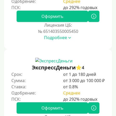
Одобрение:
Среднее
Процент
Под 1 %
Оформить
С пролонгацией (продлением)
Лицензия ЦБ:
№ 651403550005450
Под высокий процент
Подробнее
Без комиссии
В рассрочку
С ежемесячным платежом
Бесплатно
ЭкспрессДеньги
4
Под низкий процент
Срок:
от 1 до 180 дней
Сумма:
от 3 000 до 100 000 ₽
Без процентов
Ставка:
от 0.8%
Первый займ без процентов
Одобрение:
Среднее
Без процентов на 30 дней
Под 0 %
Оформить