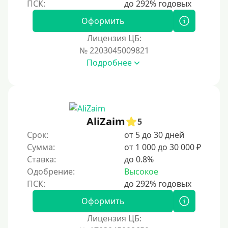
На полгода
180 дней
Оформить
10 месяцев
Лицензия ЦБ:
№ 2203045009821
Год
Подробнее
365 дней
2 года
3 года
4 года
AliZaim
5
5 лет
Срок:
от 5 до 30 дней
Сумма:
от 1 000 до 30 000 ₽
Краткосрочные
Ставка:
до 0.8%
Долгосрочные
Одобрение:
Высокое
Принятие решения
Оформить
За 1 минуту
Лицензия ЦБ: