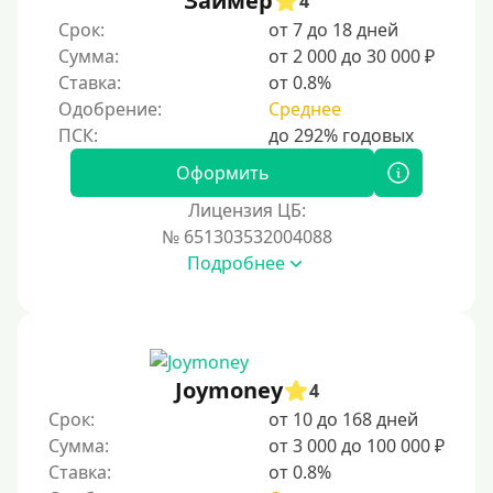
Займер
4
По ИНН
Срок:
от 7 до 18 дней
Сумма:
от 2 000 до 30 000 ₽
По загранпаспорту
Ставка:
от 0.8%
По военному билету
Одобрение:
Среднее
По водительскому удостоверению
По СНИЛСу
Оформить
Без СНИЛСа
Лицензия ЦБ:
№ 651303532004088
По паспорту
Подробнее
Без паспорта
По фото
Без фото
Без подтверждения дохода
Joymoney
4
Без справок и поручителей
Срок:
от 10 до 168 дней
Сумма:
от 3 000 до 100 000 ₽
Без посредников
Ставка:
от 0.8%