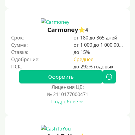
1000 руб
1500 руб
2000 руб
Carmoney
4
2500 руб
Срок:
от 180 до 365 дней
Сумма:
от 1 000 до 1 000 000 ₽
3000 руб
Ставка:
до 15%
4000 руб
Одобрение:
Среднее
5000 руб
6000 руб
Оформить
7000 руб
Лицензия ЦБ:
8000 руб
№ 2110177000471
Подробнее
9000 руб
10000 руб
12000 руб
15000 руб