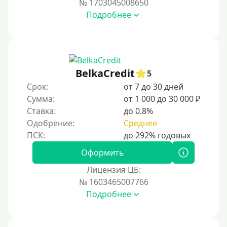
№ 1703045008650
За 2 минуты
Подробнее
За 3 минуты
За 5 минут
За 10 минут
За 15 минут
BelkaCredit
5
За час
Срок:
от 7 до 30 дней
Сумма:
от 1 000 до 30 000 ₽
Срочные
Ставка:
до 0.8%
Моментальные онлайн
Одобрение:
Среднее
Экспресс
В день обращения
Оформить
Лицензия ЦБ:
Возраст
№ 1603465007766
Подробнее
С 17 лет
С 18 лет