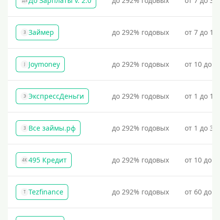
До Зарплаты v. 2.0
до 292% годовых
от 7 до 36
ДЗ
Займер
до 292% годовых
от 7 до 18
З
Joymoney
до 292% годовых
от 10 до 1
J
ЭкспрессДеньги
до 292% годовых
от 1 до 18
Э
Все займы.рф
до 292% годовых
от 1 до 30
З
495 Кредит
до 292% годовых
от 10 до 1
4К
Tezfinance
до 292% годовых
от 60 до 3
T