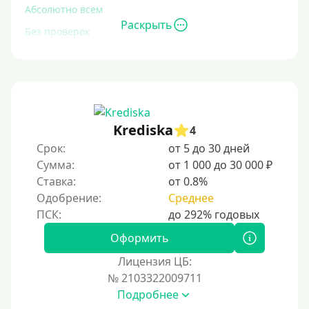
Абсолютно всем
Раскрыть
Без проверок
Со 100% одобрением
Без отказа
На карту без отказа
С просрочками
Krediska
4
Срок:
от 5 до 30 дней
Залог
Сумма:
от 1 000 до 30 000 ₽
Ставка:
от 0.8%
Под залог ПТС
Одобрение:
Среднее
Без залога
Под залог
Оформить
Под залог недвижимости
Лицензия ЦБ:
Под ПТС по доверенности
№ 2103322009711
Подробнее
Под ПТС мотоцикла