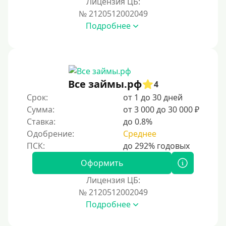
Лицензия ЦБ:
Условия
№ 2120512002049
Подробнее
С возможностью частичного погашения
Без страховок и комиссий
Со страховкой
Повторный
Все займы.рф
4
Срок:
от 1 до 30 дней
Надежные
Сумма:
от 3 000 до 30 000 ₽
Без обмана
Ставка:
до 0.8%
Без предоплат
Одобрение:
Среднее
Без электронной почты
С автоматическим одобрением
Оформить
Без номера телефона
Лицензия ЦБ:
№ 2120512002049
На телефон
Подробнее
Без платных услуг и подписок