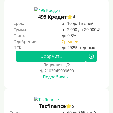
5 дней
На неделю
495 Кредит
4
Срок:
от 10 до 15 дней
10 дней
Сумма:
от 2 000 до 20 000 ₽
2 недели
Ставка:
до 0.8%
15 дней
Одобрение:
Среднее
20 дней
21 день
Оформить
На месяц
Лицензия ЦБ:
№ 2103045009690
30 дней без процентов
Подробнее
2 месяца
60 дней
3 месяца
90 дней
Tezfinance
5
100 дней
Срок:
от 60 до 365 дней