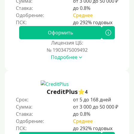
Сумма:
от 3 000 до 50 000 ₽
На Киви (Qiwi) кошелек без карты
Ставка:
до 0.8%
Одобрение:
Среднее
На Киви (Qiwi) кошелек без отказов
На банковский счет
Оформить
Наличными
Лицензия ЦБ:
По телефону
№ 1903475009492
Через госуслуги
Подробнее
Без карты
На карту
На карту с нулевым балансом
CreditPlus
4
На дебетовую карту
Срок:
от 5 до 168 дней
На кредитную карту
Сумма:
от 3 000 до 50 000 ₽
На виртуальную карту
Ставка:
до 0.8%
Одобрение:
Среднее
На неименную карту
На именную карту