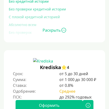
Без кредитной истории
Без проверки кредитной истории
С плохой кредитной историей
Абсолютно всем
Раскрыть
Без проверок
Со 100% одобрением
Без отказа
На карту без отказа
С просрочками
Krediska
4
Срок:
от 5 до 30 дней
Залог
Сумма:
от 1 000 до 30 000 ₽
Ставка:
от 0.8%
Под залог ПТС
Одобрение:
Среднее
Без залога
Под залог
Оформить