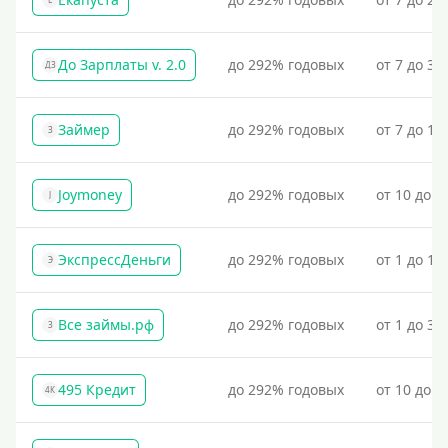
Похожие на Деньги Сразу
До Зарплаты v. 2.0
до 292% годовых
от 7 до 36
ДЗ
Займер
до 292% годовых
от 7 до 18
З
Joymoney
до 292% годовых
от 10 до 1
J
ЭкспрессДеньги
до 292% годовых
от 1 до 18
Э
Все займы.рф
до 292% годовых
от 1 до 30
З
495 Кредит
до 292% годовых
от 10 до 1
4К