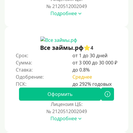
№ 2120512002049
На телефон
Подробнее
Без платных услуг и подписок
Без звонков и проверок
Онлайн круглосуточно
Ночью
Все займы.рф
4
На карту круглосуточно
Срок:
от 1 до 30 дней
Сумма:
от 3 000 до 30 000 ₽
24/7
Ставка:
до 0.8%
Деньги в долг
Одобрение:
Среднее
В долг на карту
Оформить
Срок
Лицензия ЦБ:
№ 2120512002049
1 день
Подробнее
2 дня
3 дня