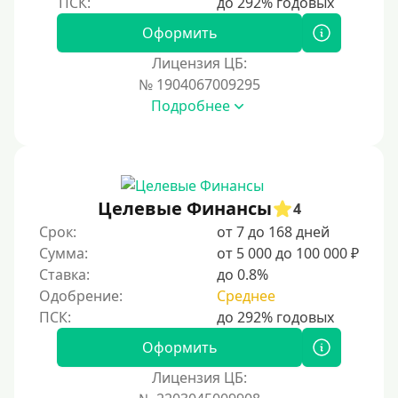
ВТБ
Оформить
Виза (Visa)
Лицензия ЦБ:
Тинькофф
№ 1904067009295
На карту Кукуруза
Подробнее
Маэстро
Мир
Сбербанк
Целевые Финансы
4
Моментум (Momentum)
Срок:
от 7 до 168 дней
Через систему Контакт (Contact)
Сумма:
от 5 000 до 100 000 ₽
Золотая Корона
Ставка:
до 0.8%
Одобрение:
Среднее
Через систему быстрых платежей СБП
Способы получения
Оформить
Лицензия ЦБ:
Без активации сервиса