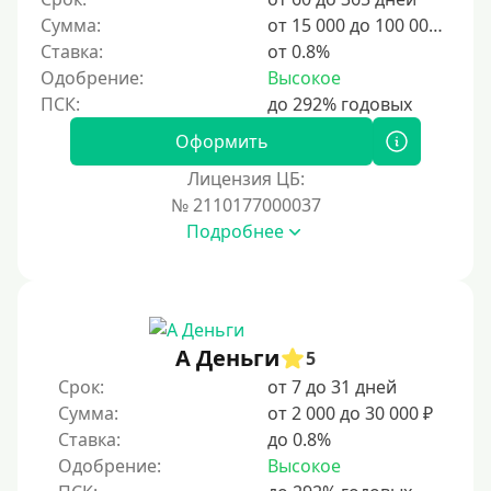
Сумма:
от 15 000 до 100 000 ₽
4 месяца
Ставка:
от 0.8%
5 месяцев
Одобрение:
Высокое
На полгода
180 дней
Оформить
10 месяцев
Лицензия ЦБ:
№ 2110177000037
Год
Подробнее
365 дней
2 года
3 года
4 года
А Деньги
5
5 лет
Срок:
от 7 до 31 дней
Сумма:
от 2 000 до 30 000 ₽
Краткосрочные
Ставка:
до 0.8%
Долгосрочные
Одобрение:
Высокое