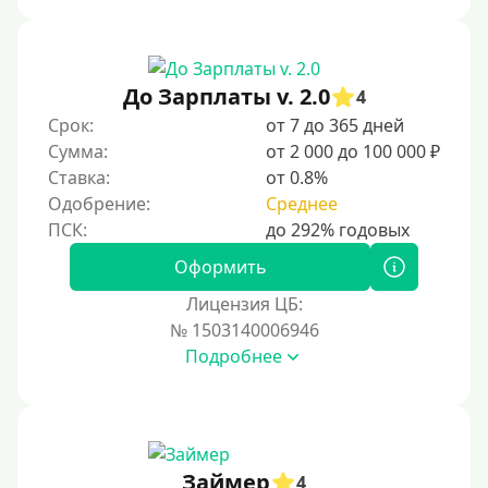
Документы
Без документов
До Зарплаты v. 2.0
4
По ИНН
Срок:
от 7 до 365 дней
Сумма:
от 2 000 до 100 000 ₽
По загранпаспорту
Ставка:
от 0.8%
По военному билету
Одобрение:
Среднее
По водительскому удостоверению
По СНИЛСу
Оформить
Без СНИЛСа
Лицензия ЦБ:
№ 1503140006946
По паспорту
Подробнее
Без паспорта
По фото
Без фото
Без подтверждения дохода
Займер
4