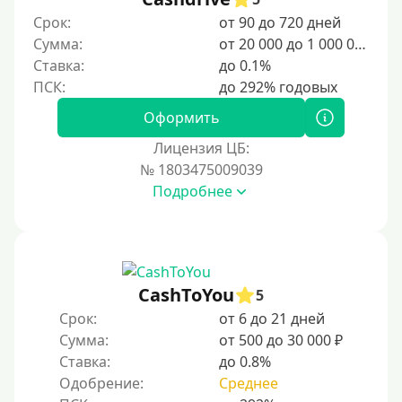
100000 руб
Срок:
от 90 до 720 дней
150000 руб
Сумма:
от 20 000 до 1 000 000 ₽
Ставка:
до 0.1%
200000 руб
250000 руб
Оформить
300000 руб
Лицензия ЦБ:
500000 руб
№ 1803475009039
1000000 руб
Подробнее
Мини займы
На большую сумму
Карты банков и платежные системы
CashToYou
5
Срок:
от 6 до 21 дней
Мастеркард
Сумма:
от 500 до 30 000 ₽
Через Юнистрим (Unistream)
Ставка:
до 0.8%
Одобрение:
Среднее
На Вебмани