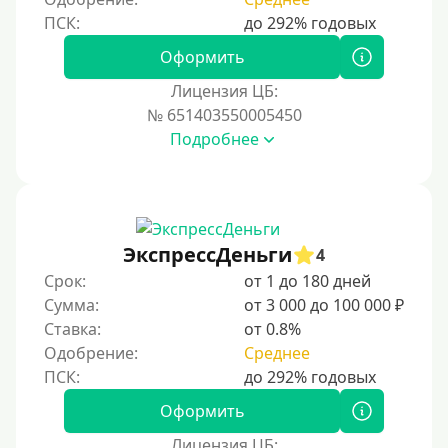
Без процентов на 30 дней
Под 0 %
Оформить
Лицензия ЦБ:
Условия
№ 651403550005450
Подробнее
С возможностью частичного погашения
Без страховок и комиссий
Со страховкой
Повторный
ЭкспрессДеньги
4
Срок:
от 1 до 180 дней
Надежные
Сумма:
от 3 000 до 100 000 ₽
Без обмана
Ставка:
от 0.8%
Без предоплат
Одобрение:
Среднее
Без электронной почты
С автоматическим одобрением
Оформить
Без номера телефона
Лицензия ЦБ: