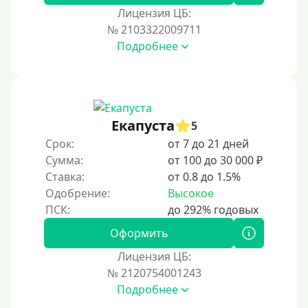
Под залог недвижимости
Лицензия ЦБ:
Под ПТС по доверенности
№ 2103322009711
Подробнее
Под ПТС мотоцикла
Под ПТС спецтехники
Под ПТС грузового автомобиля
Авто без ПТС
Екапуста
5
Срок:
от 7 до 21 дней
Цель
Сумма:
от 100 до 30 000 ₽
Ставка:
от 0.8 до 1.5%
На Новый Год
Одобрение:
Высокое
Для исправления кредитной истории
На погашение других займов
Оформить
До зарплаты
Лицензия ЦБ:
№ 2120754001243
Для ИП
Подробнее
Для бизнеса