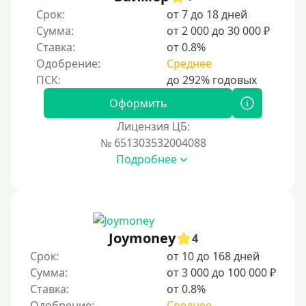
Без справок и поручителей
Срок:
от 7 до 18 дней
Сумма:
от 2 000 до 30 000 ₽
Без посредников
Ставка:
от 0.8%
Одобрение:
Среднее
Процент
Под 1 %
Оформить
С пролонгацией (продлением)
Лицензия ЦБ:
№ 651303532004088
Под высокий процент
Подробнее
Без комиссии
В рассрочку
С ежемесячным платежом
Бесплатно
Joymoney
4
Под низкий процент
Срок:
от 10 до 168 дней
Сумма:
от 3 000 до 100 000 ₽
Без процентов
Ставка:
от 0.8%
Первый займ без процентов
Одобрение:
Среднее