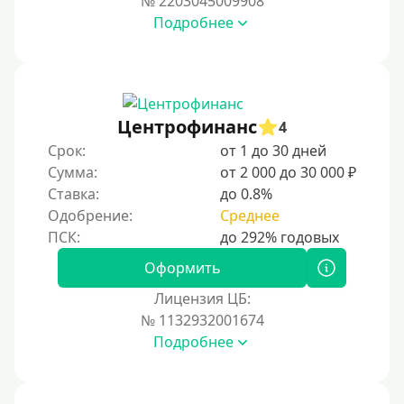
№ 2203045009908
Без участия банков
Подробнее
На сберкнижку
На дом срочно
Не выходя из дома
Центрофинанс
4
Без посещения офиса
Срок:
от 1 до 30 дней
В офисе
Сумма:
от 2 000 до 30 000 ₽
В ломбарде
Ставка:
до 0.8%
Одобрение:
Среднее
Роботы займов
Онлайн на карту в Telegram
Оформить
Без списания денег с карты
Лицензия ЦБ:
Денежным переводом
№ 1132932001674
По СМС
Подробнее
На электронный кошелек
На Юмани (ЮMoney)