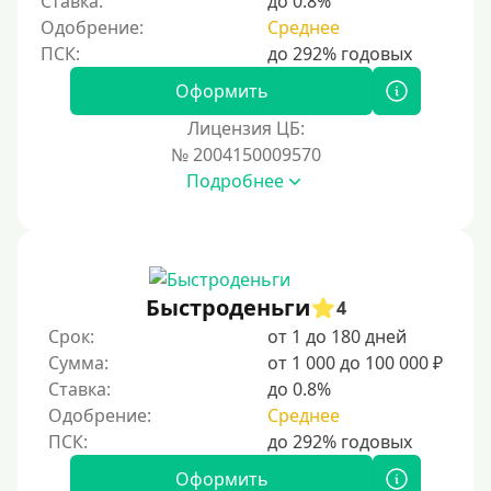
Ставка:
до 0.8%
Без указания места работы
Одобрение:
Среднее
Для иностранных граждан
Для иностранных граждан Украины
Оформить
Для иностранных граждан Казахстана
Лицензия ЦБ:
Для иностранных граждан Кыргызстана
№ 2004150009570
Подробнее
Для иностранных граждан Таджикистана
Для иностранных граждан Белоруссии
Для иностранных граждан Армении
Для иностранных граждан Узбекистана
Быстроденьги
4
Для граждан СНГ
Срок:
от 1 до 180 дней
Сумма:
от 1 000 до 100 000 ₽
Сумма (рублей)
Ставка:
до 0.8%
Одобрение:
Среднее
100 руб
200 руб
Оформить