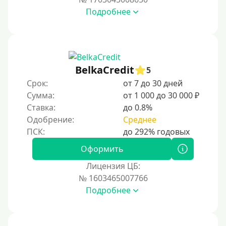
Подробнее
С 17 лет
С 18 лет
С 19 лет
С 20 лет
BelkaCredit
5
Срок:
от 7 до 30 дней
С 21 года
Сумма:
от 1 000 до 30 000 ₽
С 22 лет
Ставка:
до 0.8%
С 23 лет
Одобрение:
Среднее
С 25 лет
Оформить
Категории заемщиков
Лицензия ЦБ:
№ 1603465007766
Несовершеннолетним
Подробнее
Студентам
Для мужчин