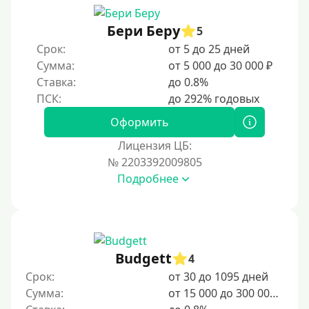
Женский займ
Бери Беру
Мамам в декрете
5
Срок:
от 5 до 25 дней
Без прописки
Сумма:
от 5 000 до 30 000 ₽
Без регистрации
Ставка:
до 0.8%
С временной регистрацией
Банкротам
Оформить
Без подтверждения личности
Лицензия ЦБ:
Пенсионерам
№ 2203392009805
Подробнее
Пенсионерам до 70 лет
Пенсионерам до 75 лет
Пенсионерам до 80 лет
Пенсионерам до 85 лет
Budgett
4
Безработным
Срок:
от 30 до 1095 дней
Сумма:
от 15 000 до 300 000 ₽
Даже бомжам