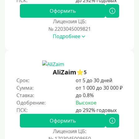
Принятие решения
Оформить
За 1 минуту
Лицензия ЦБ:
№ 2203045009821
За 2 минуты
Подробнее
За 3 минуты
За 5 минут
За 10 минут
За 15 минут
AliZaim
5
За час
Срок:
от 5 до 30 дней
Сумма:
от 1 000 до 30 000 ₽
Срочные
Ставка:
до 0.8%
Моментальные онлайн
Одобрение:
Высокое
Экспресс
В день обращения
Оформить
Лицензия ЦБ:
Возраст
№ 1703045008650