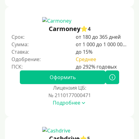
10000 руб
12000 руб
15000 руб
Carmoney
4
20000 руб
Срок:
от 180 до 365 дней
25000 руб
Сумма:
от 1 000 до 1 000 000 ₽
Ставка:
до 15%
30000 руб
Одобрение:
Среднее
30000 руб на год
35000 руб
Оформить
40000 руб
Лицензия ЦБ:
50000 руб
№ 2110177000471
Подробнее
60000 руб
70000 руб
80000 руб
90000 руб
Cashdrive
5