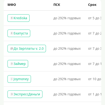
МФО
ПСК
Срок
Процент
Krediska
до 292% годовых
от 5 до 30
K
Под 1 %
С пролонгацией (продлением)
Екапуста
до 292% годовых
от 7 до 21
Е
Под высокий процент
Без комиссии
До Зарплаты v. 2.0
до 292% годовых
от 7 до 36
ДЗ
В рассрочку
С ежемесячным платежом
Займер
до 292% годовых
от 7 до 18
З
Бесплатно
Под низкий процент
Joymoney
до 292% годовых
от 10 до 1
J
Без процентов
Первый займ без процентов
ЭкспрессДеньги
до 292% годовых
от 1 до 18
Без процентов на 30 дней
Э
Под 0 %