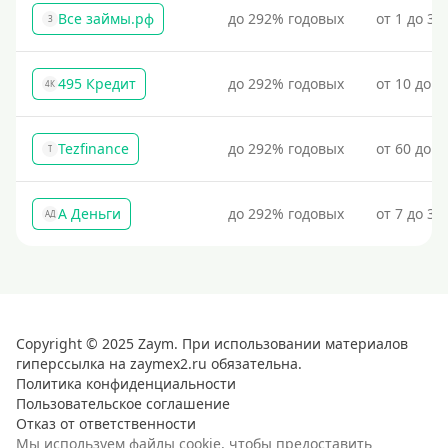
Все займы.рф
до 292% годовых
от 1 до 30
З
Условия
495 Кредит
до 292% годовых
от 10 до 1
4К
С возможностью частичного погашения
Без страховок и комиссий
Tezfinance
до 292% годовых
от 60 до 3
T
Со страховкой
Повторный
А Деньги
до 292% годовых
от 7 до 31
Надежные
АД
Без обмана
Без предоплат
Без электронной почты
Copyright © 2025 Zaym. При использовании материалов
С автоматическим одобрением
гиперссылка на zaymex2.ru обязательна.
Без номера телефона
Политика конфиденциальности
Пользовательское соглашение
На телефон
Отказ от ответственности
Без платных услуг и подписок
Мы используем файлы cookie, чтобы предоставить