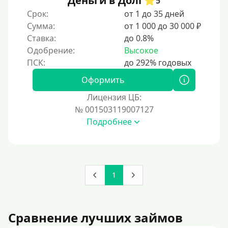
Деньги в Долг
5
Без документов
Срок:
от 1 до 35 дней
По ИНН
Сумма:
от 1 000 до 30 000 ₽
Ставка:
до 0.8%
По загранпаспорту
Одобрение:
Высокое
По военному билету
По водительскому удостоверению
Оформить
По СНИЛСу
Лицензия ЦБ:
Без СНИЛСа
№ 001503119007127
Подробнее
По паспорту
Без паспорта
По фото
Без фото
1
Без подтверждения дохода
Без справок и поручителей
Сравнение лучших займов
Без посредников