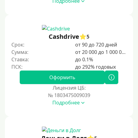
Подробнее
Под ПТС мотоцикла
Под ПТС спецтехники
Под ПТС грузового автомобиля
Авто без ПТС
Cashdrive
5
Срок:
от 90 до 720 дней
Цель
Сумма:
от 20 000 до 1 000 000 ₽
Ставка:
до 0.1%
На Новый Год
Для исправления кредитной истории
Оформить
На погашение других займов
Лицензия ЦБ:
До зарплаты
№ 1803475009039
Подробнее
Для ИП
Для бизнеса
Документы