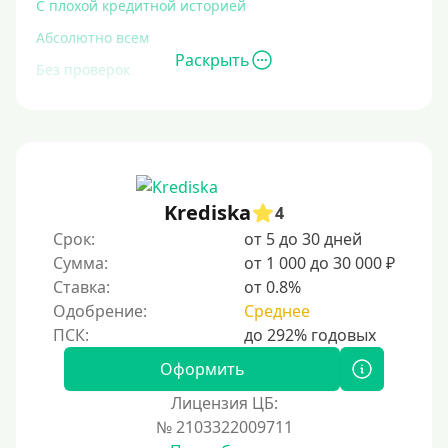
С плохой кредитной историей
Абсолютно всем
Раскрыть
Без проверок
Со 100% одобрением
Без отказа
На карту без отказа
С просрочками
Krediska
4
Срок:
от 5 до 30 дней
Залог
Сумма:
от 1 000 до 30 000 ₽
Ставка:
от 0.8%
Под залог ПТС
Одобрение:
Среднее
Без залога
Под залог
Оформить
Под залог недвижимости
Лицензия ЦБ:
Под ПТС по доверенности
№ 2103322009711