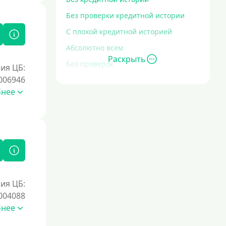
Без проверки кредитной истории
С плохой кредитной историей
Абсолютно всем
Раскрыть
Без проверок
ия ЦБ:
006946
Со 100% одобрением
бнее
Без отказа
На карту без отказа
С просрочками
Залог
Под залог ПТС
ия ЦБ:
004088
Без залога
бнее
Под залог