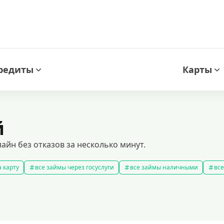
редиты
Карты
й
йн без отказов за несколько минут.
 карту
все займы через госуслуги
все займы наличными
все
новые займы
смс займ
все займы
все займы ночью
ярные займы
лучшие займы
подобрать займ
рейтинг займо