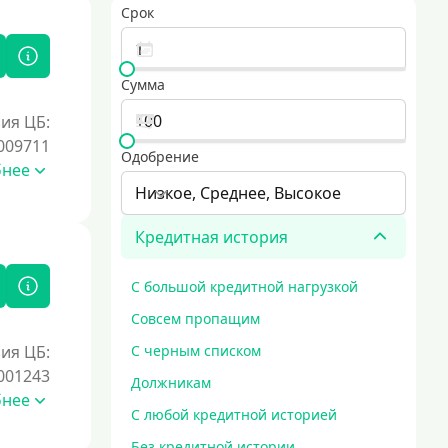
Срок
Сумма
ия ЦБ:
009711
Одобрение
бнее
Низкое, Среднее, Высокое
Кредитная история
С большой кредитной нагрузкой
Совсем пропащим
ия ЦБ:
С черным списком
001243
Должникам
бнее
С любой кредитной историей
Без кредитной истории