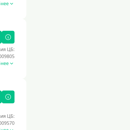
Без номера телефона
бнее
На телефон
Без платных услуг и подписок
Без звонков и проверок
Онлайн круглосуточно
Ночью
ия ЦБ:
009805
На карту круглосуточно
бнее
24/7
Деньги в долг
В долг на карту
Срок
1 день
ия ЦБ:
009570
2 дня