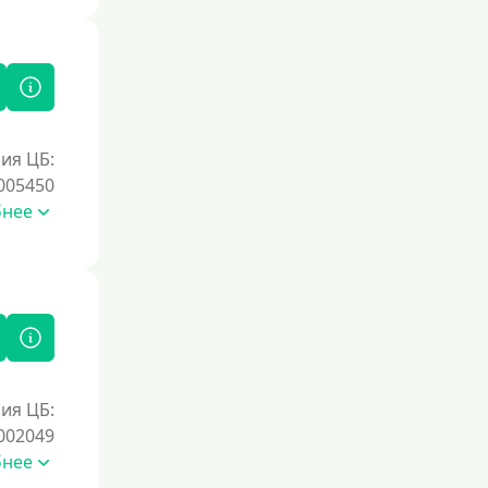
Под залог недвижимости
Под ПТС по доверенности
Под ПТС мотоцикла
Под ПТС спецтехники
Под ПТС грузового автомобиля
ия ЦБ:
Авто без ПТС
005450
бнее
Цель
На Новый Год
Для исправления кредитной истории
На погашение других займов
До зарплаты
ия ЦБ:
Для ИП
002049
бнее
Для бизнеса