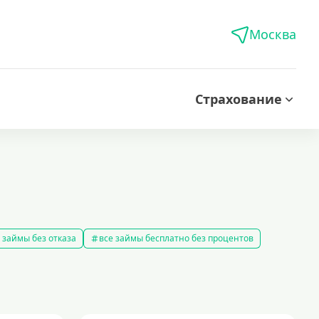
Москва
Страхование
 займы без отказа
все займы бесплатно без процентов
все займы без комиссии
все займы на карту за 15 минут
в
правила предоставления займов