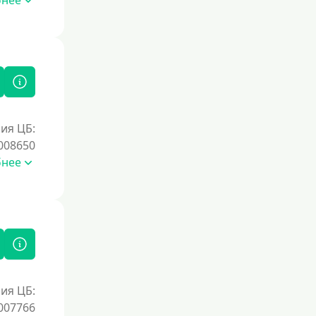
бнее
Без процентов на 30 дней
Под 0 %
Условия
С возможностью частичного
погашения
ия ЦБ:
Без страховок и комиссий
008650
бнее
Со страховкой
Повторный
Надежные
Без обмана
Без предоплат
Без электронной почты
ия ЦБ:
С автоматическим одобрением
007766