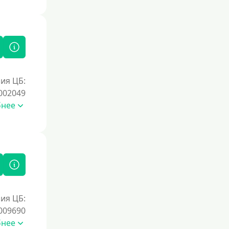
Документы
Без документов
По ИНН
По загранпаспорту
ия ЦБ:
По военному билету
002049
По водительскому удостоверению
бнее
По СНИЛСу
Без СНИЛСа
По паспорту
Без паспорта
По фото
ия ЦБ:
Без фото
009690
Без подтверждения дохода
бнее