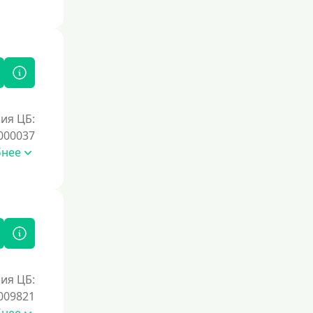
Без справок и поручителей
Без посредников
Процент
Под 1 %
ия ЦБ:
С пролонгацией (продлением)
000037
Под высокий процент
бнее
Без комиссии
В рассрочку
С ежемесячным платежом
Бесплатно
Под низкий процент
ия ЦБ:
Без процентов
009821
Первый займ без процентов