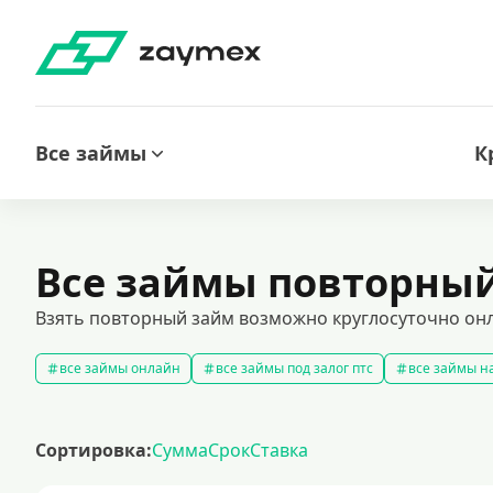
Все займы
К
Все займы повторны
Взять повторный займ возможно круглосуточно онла
все займы онлайн
все займы под залог птс
все займы на
срочные займы
быстрые займы
все займы до зарплаты
выбрать экспресс займ в рф
долгосрочные займы
попул
Сортировка:
Сумма
Срок
Ставка
рефинансирование займов
калькулятор займов