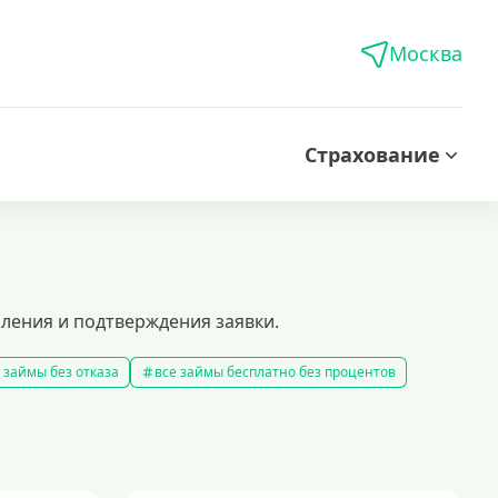
Москва
Страхование
мления и подтверждения заявки.
 займы без отказа
все займы бесплатно без процентов
все займы без комиссии
все займы на карту за 15 минут
в
правила предоставления займов