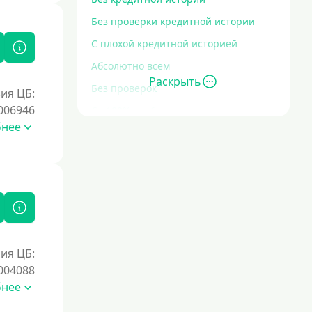
Без проверки кредитной истории
С плохой кредитной историей
Абсолютно всем
Раскрыть
Без проверок
ия ЦБ:
006946
Со 100% одобрением
бнее
Без отказа
На карту без отказа
С просрочками
Залог
Под залог ПТС
ия ЦБ:
004088
Без залога
бнее
Под залог