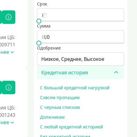
Срок
Сумма
ия ЦБ:
009711
Одобрение
бнее
Низкое, Среднее, Высокое
Кредитная история
С большой кредитной нагрузкой
Совсем пропащим
ия ЦБ:
С черным списком
001243
Должникам
бнее
С любой кредитной историей
Без кредитной истории