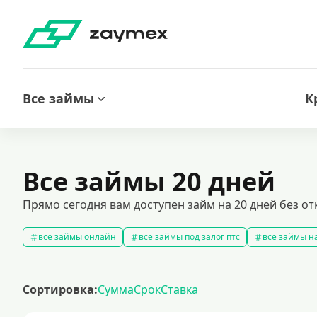
Все займы
К
Все займы 20 дней
Прямо сегодня вам доступен займ на 20 дней без от
все займы онлайн
все займы под залог птс
все займы на
срочные займы
быстрые займы
все займы до зарплаты
выбрать экспресс займ в рф
долгосрочные займы
попул
Сортировка:
Сумма
Срок
Ставка
рефинансирование займов
калькулятор займов