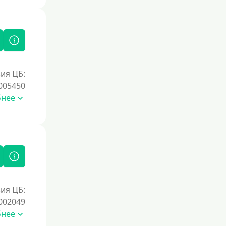
Под залог недвижимости
Под ПТС по доверенности
Под ПТС мотоцикла
Под ПТС спецтехники
Под ПТС грузового автомобиля
ия ЦБ:
Авто без ПТС
005450
бнее
Цель
На Новый Год
Для исправления кредитной истории
На погашение других займов
До зарплаты
ия ЦБ:
Для ИП
002049
бнее
Для бизнеса