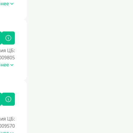
Без номера телефона
бнее
На телефон
Без платных услуг и подписок
Без звонков и проверок
Онлайн круглосуточно
Ночью
ия ЦБ:
009805
На карту круглосуточно
бнее
24/7
Деньги в долг
В долг на карту
Срок
1 день
ия ЦБ:
009570
2 дня