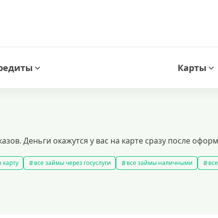
редиты
Карты
казов. Деньги окажутся у вас на карте сразу после офор
 карту
все займы через госуслуги
все займы наличными
все
новые займы
смс займ
все займы
все займы ночью
ярные займы
лучшие займы
подобрать займ
рейтинг займо