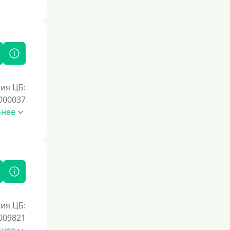
Без справок и поручителей
Без посредников
Процент
Под 1 %
ия ЦБ:
С пролонгацией (продлением)
000037
Под высокий процент
бнее
Без комиссии
В рассрочку
С ежемесячным платежом
Бесплатно
Под низкий процент
ия ЦБ:
Без процентов
009821
Первый займ без процентов