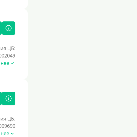
Документы
Без документов
По ИНН
По загранпаспорту
ия ЦБ:
По военному билету
002049
По водительскому удостоверению
бнее
По СНИЛСу
Без СНИЛСа
По паспорту
Без паспорта
По фото
ия ЦБ:
Без фото
009690
Без подтверждения дохода
бнее