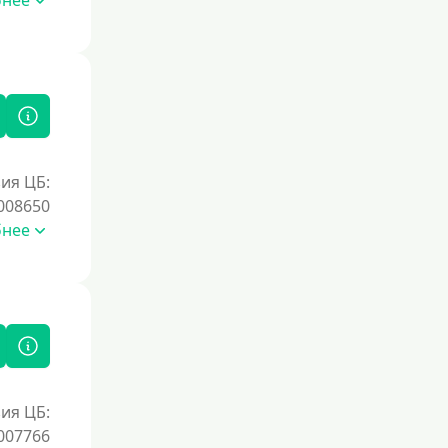
бнее
Без процентов на 30 дней
Под 0 %
Условия
С возможностью частичного
погашения
ия ЦБ:
Без страховок и комиссий
008650
бнее
Со страховкой
Повторный
Надежные
Без обмана
Без предоплат
Без электронной почты
ия ЦБ:
С автоматическим одобрением
007766