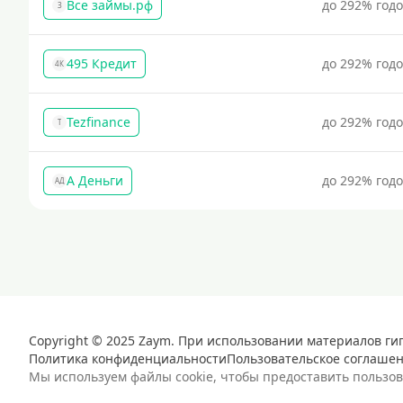
Все займы.рф
до 292% год
З
495 Кредит
до 292% год
4К
Tezfinance
до 292% год
T
А Деньги
до 292% год
АД
Copyright © 2025 Zaym. При использовании материалов ги
Политика конфиденциальности
Пользовательское соглаше
Мы используем файлы cookie, чтобы предоставить пользо