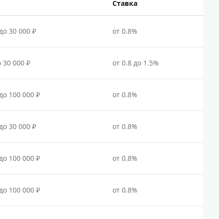
Ставка
Под залог
Под залог недвижимости
до 30 000 ₽
от 0.8%
Под ПТС по доверенности
Под ПТС мотоцикла
о 30 000 ₽
от 0.8 до 1.5%
Под ПТС спецтехники
Под ПТС грузового автомобиля
 до 100 000 ₽
от 0.8%
Авто без ПТС
до 30 000 ₽
от 0.8%
Цель
На Новый Год
 до 100 000 ₽
от 0.8%
Для исправления кредитной истории
На погашение других займов
 до 100 000 ₽
от 0.8%
До зарплаты
Для ИП