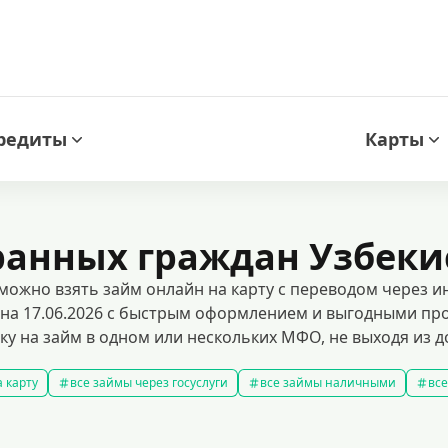
редиты
Карты
ранных граждан Узбеки
ожно взять займ онлайн на карту с переводом через и
на 17.06.2026 с быстрым оформлением и выгодными про
у на займ в одном или нескольких МФО, не выходя из до
 карту
все займы через госуслуги
все займы наличными
все
новые займы
смс займ
все займы
все займы ночью
ярные займы
лучшие займы
подобрать займ
рейтинг займо