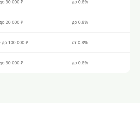
до 30 000 ₽
до 0.8%
Для бизнеса
до 20 000 ₽
до 0.8%
Документы
Без документов
0 до 100 000 ₽
от 0.8%
По ИНН
По загранпаспорту
до 30 000 ₽
до 0.8%
По военному билету
По водительскому удостоверению
По СНИЛСу
Без СНИЛСа
По паспорту
Без паспорта
По фото
Без фото