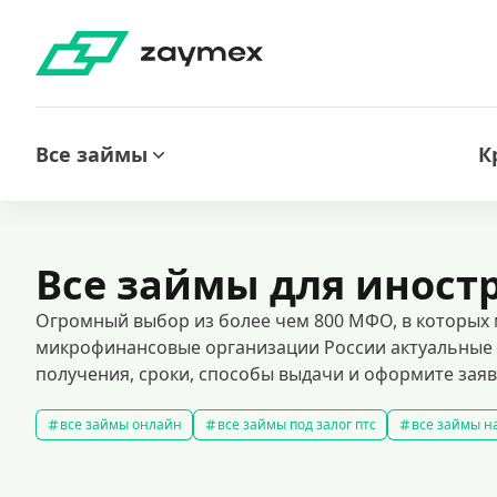
Все займы
К
Все займы для иност
Огромный выбор из более чем 800 МФО, в которых м
микрофинансовые организации России актуальные 
получения, сроки, способы выдачи и оформите заявк
все займы онлайн
все займы под залог птс
все займы на
срочные займы
быстрые займы
все займы до зарплаты
выбрать экспресс займ в рф
долгосрочные займы
попул