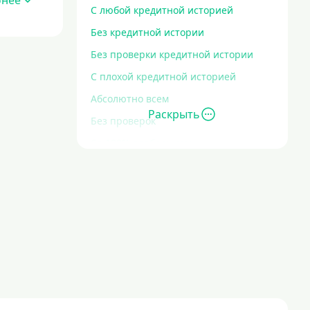
бнее
С любой кредитной историей
Без кредитной истории
Без проверки кредитной истории
С плохой кредитной историей
Абсолютно всем
Раскрыть
Без проверок
Со 100% одобрением
Без отказа
На карту без отказа
С просрочками
Залог
Под залог ПТС
Без залога