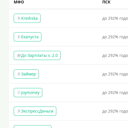
МФО
ПСК
Krediska
до 292% год
K
Екапуста
до 292% год
Е
До Зарплаты v. 2.0
до 292% год
ДЗ
Займер
до 292% год
З
Joymoney
до 292% год
J
ЭкспрессДеньги
до 292% год
Э