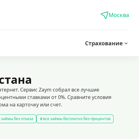
Москва
Страхование
стана
нтернет. Сервис Zaym собрал все лучшие
центными ставками от 0%. Сравните условия
ма на карточку или счет.
 займы без отказа
все займы бесплатно без процентов
все займы без комиссии
все займы на карту за 15 минут
в
правила предоставления займов