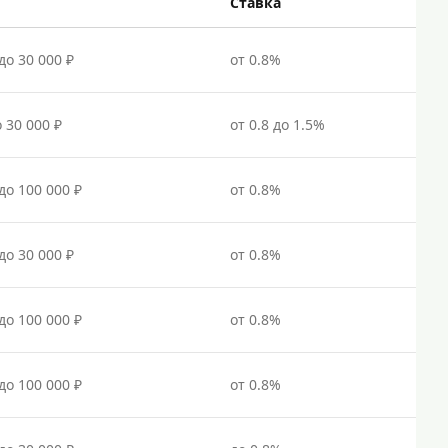
Под залог недвижимости
Ставка
Под ПТС по доверенности
до 30 000 ₽
от 0.8%
Под ПТС мотоцикла
Под ПТС спецтехники
о 30 000 ₽
от 0.8 до 1.5%
Под ПТС грузового автомобиля
Авто без ПТС
 до 100 000 ₽
от 0.8%
Цель
до 30 000 ₽
от 0.8%
На Новый Год
Для исправления кредитной истории
 до 100 000 ₽
от 0.8%
На погашение других займов
До зарплаты
 до 100 000 ₽
от 0.8%
Для ИП
Для бизнеса