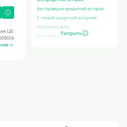
Без проверки кредитной истории
С плохой кредитной историей
Абсолютно всем
ия ЦБ:
Раскрыть
Без проверок
009056
бнее
Со 100% одобрением
Без отказа
На карту без отказа
С просрочками
Залог
Под залог ПТС
Без залога
Под залог