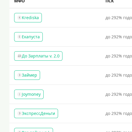
МФО
ПСК
Krediska
до 292% год
K
Екапуста
до 292% год
Е
До Зарплаты v. 2.0
до 292% год
ДЗ
Займер
до 292% год
З
Joymoney
до 292% год
J
ЭкспрессДеньги
до 292% год
Э