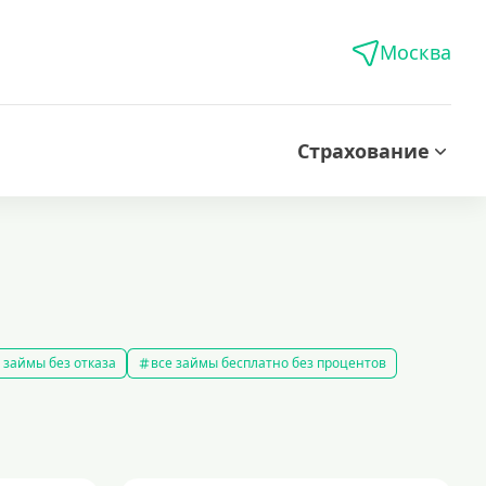
Москва
Страхование
 займы без отказа
все займы бесплатно без процентов
все займы без комиссии
все займы на карту за 15 минут
в
правила предоставления займов