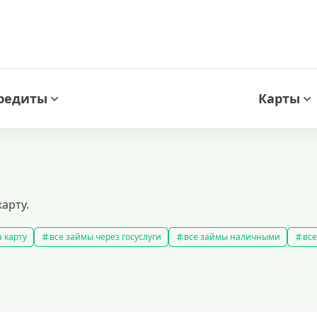
редиты
Карты
карту.
 карту
все займы через госуслуги
все займы наличными
все
новые займы
смс займ
все займы
все займы ночью
ярные займы
лучшие займы
подобрать займ
рейтинг займо