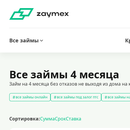
Все займы
К
Все займы 4 месяца
Займ на 4 месяца без отказов не выходя из дома на 
все займы онлайн
все займы под залог птс
все займы на
срочные займы
быстрые займы
все займы до зарплаты
выбрать экспресс займ в рф
долгосрочные займы
попул
Сортировка:
Сумма
Срок
Ставка
рефинансирование займов
калькулятор займов